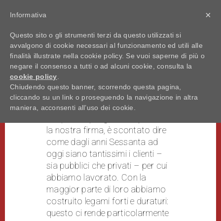
×
Informativa
Questo sito o gli strumenti terzi da questo utilizzati si
avvalgono di cookie necessari al funzionamento ed utili alle
clienti
finalità illustrate nella cookie policy. Se vuoi saperne di più o
negare il consenso a tutti o ad alcuni cookie, consulta la
cookie policy
.
Chiudendo questo banner, scorrendo questa pagina,
cliccando su un link o proseguendo la navigazione in altra
Con decenni di attività e più di
maniera, acconsenti all’uso dei cookie.
cinquemila progetti che portano
la nostra firma, è scontato dire
come dagli anni Sessanta ad
oggi siano tantissimi i clienti –
sia pubblici che privati – per cui
abbiamo lavorato. Con la
maggior parte di loro abbiamo
costruito legami forti e duraturi:
questo ci rende particolarmente