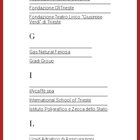
Fondazione CRTrieste
Fondazione Teatro Lirico “Giuseppe
Verdi” di Trieste
G
Gas Natural Fenosa
Giadi Group
I
illycaffè spa
International School of Trieste
Istituto Poligrafico e Zecca dello Stato
L
Lloyd Adriatico di Assicurazioni