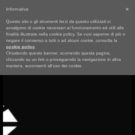
BACK TO BLOG
×
Informativa
Questo sito o gli strumenti terzi da questo utilizzati si
SHARE
avvalgono di cookie necessari al funzionamento ed utili alle
finalità illustrate nella cookie policy. Se vuoi saperne di più o
negare il consenso a tutti o ad alcuni cookie, consulta la
cookie policy
.
Chiudendo questo banner, scorrendo questa pagina,
cliccando su un link o proseguendo la navigazione in altra
maniera, acconsenti all’uso dei cookie.